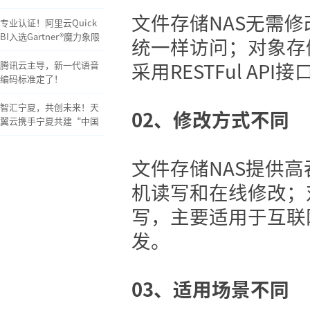
析工具认证
文件存储NAS无需
专业认证！阿里云Quick
BI入选Gartner®魔力象限
统一样访问；对象存
采用RESTFul API
腾讯云主导，新一代语音
编码标准定了！
智汇宁夏，共创未来！天
02、
修改方式不同
翼云携手宁夏共建“中国
算力之都”！
文件存储NAS提供高
机读写和在线修改；
写，主要适用于互联
发。
03、
适用场景不同