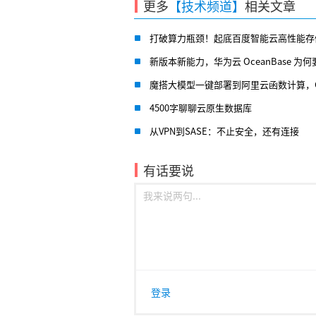
更多
【技术频道】
相关文章
打破算力瓶颈！起底百度智能云高性能存储加速系统如何让昆仑芯3万
新版本新能力，华为云 OceanBase 为何要打造实
魔搭大模型一键部署到阿里云函数计算，GPU 闲置计费功能
4500字聊聊云原生数据库
从VPN到SASE：不止安全，还有连接
有话要说
登录