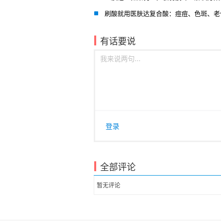
刷酸就用医肤达复合酸：痘痘、色斑、老化
有话要说
登录
全部评论
暂无评论