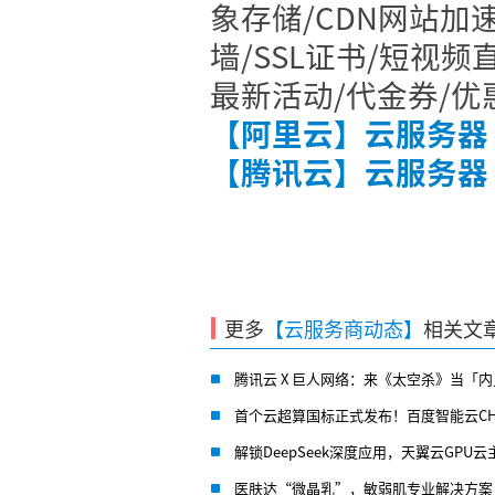
象存储/CDN网站加速
墙/SSL证书/短视频
最新活动/代金券/优
【阿里云】云服务器
【腾讯云】
云服务器
更多
【云服务商动态】
相关文
腾讯云 X 巨人网络：来《太空杀》当「内鬼」，智斗
首个云超算国标正式发布！百度智能云CHPC首批通过并
解锁DeepSeek深度应用，天翼云GPU云主机
医肤达“微晶乳”，敏弱肌专业解决方案