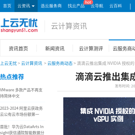
|
首页
云资讯
选云服务商
找云产品
云导航
云百科
云计算资讯
资讯首页
新闻资讯
云计算测评
云服务商
上云无忧
>
云计算资讯
>
云服务商动态
> 滴滴云推出集成 NVIDIA 授权的 
滴滴云推出集成 N
热点推荐
发布时间: 202
VMware 多款产品不再支
持简体中文
2023-2024 阿里云获政务
云公有云市场份额第一
首批！华为云DataArts In
sight获信通院智能数据分