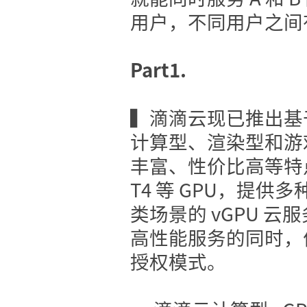
用户，不同用户之间
Part1.
▍滴滴云现已推出基于 
计算型、渲染型和游
丰富、性价比高等特点，基于
T4 等 GPU，提供
类场景的 vGPU 
高性能服务的同时，
授权模式。