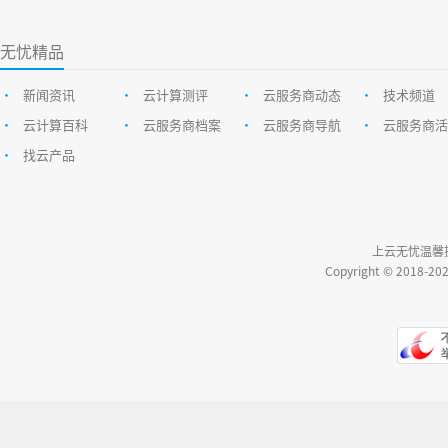
无忧精品
•
新闻资讯
•
云计算测评
•
云服务商动态
•
技术频道
•
云计算百科
•
云服务商档案
•
云服务商导航
•
云服务商活
•
找云产品
上云无忧温馨
Copyright © 20