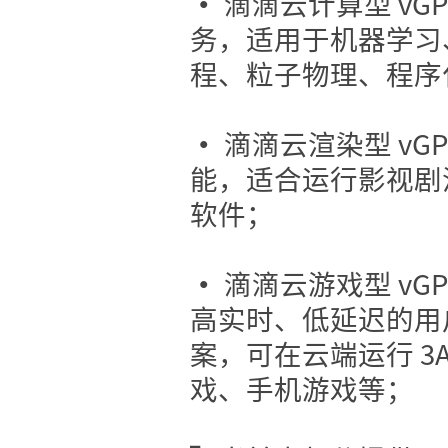
·
滴滴云计算型 vGP
务，适用于机器学习
程、粒子物理、程序化
·
滴滴云渲染型 vG
能，适合运行影视剧
软件；
·
滴滴云游戏型 vG
高实时、低延迟的用户体
案，可在云端运行 3A
戏、手机游戏等；