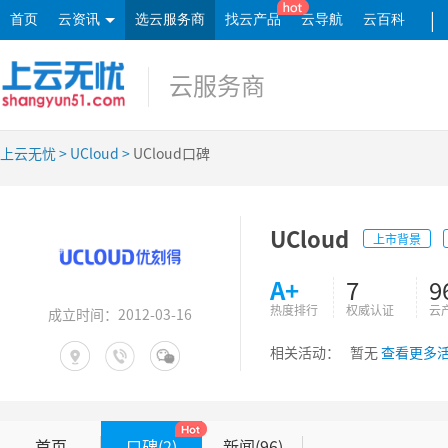
|
首页
云资讯
选云服务商
找云产品
云导航
云百科
云服务商
上云无忧
>
UCloud
>
UCloud口碑
UCloud
上市背景
A+
7
9
热度排行
权威认证
云
成立时间：2012-03-16
相关活动：
暂无
查看更多活
首页
口碑(2)
新闻(96)